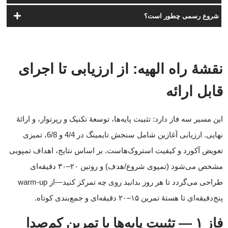
شروع رسمی چطور است؟
نقشهٔ راه الهیه: از ارزیابی تا اجرای
قابل ارائه
این مسیر سه فاز دارد: تثبیت پایه‌ها، توسعهٔ تکنیک و رپرتوار، و ارائهٔ
نهایی. ارزیابی آغازین شامل سنجش تایمینگ در 4/4 و 6/8، تمیزی
تعویض آکورد و کیفیت استروک‌هاست. بر اساس نتایج، اهداف تمپویی
مشخص می‌شود (تمپوی شروع/هدف) و روتین ۲۰–۳۰ دقیقه‌ای
طراحی می‌گردد تا هر روز بدانید روی چه تمرکز کنید—از warm-up
پنج‌دقیقه‌ای تا هستهٔ تمرین ۱۵–۲۰ دقیقه‌ای و جمع‌بندی کوتاه.
فاز ۱ — تثبیت پایه‌ها با تمرین کم‌صدا