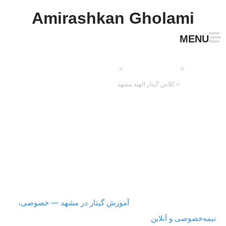
Amirashkan Gholami
MENU
صفحه اصلی
»
آموزش گیتار در مشهد
»
کلاس گیتار در محله‌های مشهد | دسترسی،
برنامه، ثبت‌نام
»
کلاس گیتار الهیه مشهد
کلاس گیتار الهیه مشهد
در محلهٔ الهیه، یادگیری مؤثر یعنی هماهنگی کلاس با ریتم آپارتمان،
مسیرهای خلوت و زمان‌های واقعی زندگی. این دوره با ارزیابی
کوتاه شروع می‌شود، سپس نقشهٔ راه شخصی شامل تمپوهای
هدف، تمرین روزانهٔ ۲۰–۳۰ دقیقه و ارسال ضبط هفتگی تعریف
می‌شود تا در ریتم‌های 4/4 و 6/8 به اجرای تمیز برسید. تصویر جامع
مسیرها و سطح‌بندی در «
آموزش گیتار در مشهد — خصوصی،
نیمه‌خصوصی و آنلاین
» کنار هم قرار گرفته و انتخاب سانس مناسب