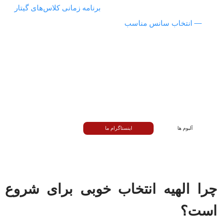
با برنامهٔ کاری/دانشجویی از مسیر «
برنامه زمانی کلاس‌های گیتار
— انتخاب سانس مناسب
» ساده می‌شود. تمرین‌های خانگی
کم‌صدا (دمپ کف‌دست، آرپژ سبک، تمرین بی‌صدای فرت‌بورد)
ستون فقرات این مسیر است تا حتی شب‌ها بدون مزاحمت برای
همسایه‌ها، با تمرکز بالا تمرین کنید. جلسهٔ معارفه رایگان برای
آشنایی با فضا، اندازهٔ مناسب ساز و تعیین اهداف کوتاه‌مدت برگزار
می‌شود و همان روز چک‌لیست تمرین هفتهٔ اول را دریافت می‌کنید.
آلبوم ها
اینستاگرام ما
چرا الهیه انتخاب خوبی برای شروع
است؟