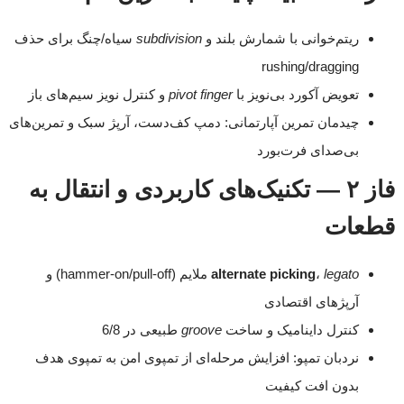
ریتم‌خوانی با شمارش بلند و
subdivision
سیاه/چنگ برای حذف
rushing/dragging
تعویض آکورد بی‌نویز با
pivot finger
و کنترل نویز سیم‌های باز
چیدمان تمرین آپارتمانی: دمپ کف‌دست، آرپژ سبک و تمرین‌های
بی‌صدای فرت‌بورد
فاز ۲ — تکنیک‌های کاربردی و انتقال به
قطعات
legato
،
alternate picking
ملایم (hammer-on/pull-off) و
آرپژهای اقتصادی
کنترل داینامیک و ساخت
groove
طبیعی در 6/8
نردبان تمپو: افزایش مرحله‌ای از تمپوی امن به تمپوی هدف
بدون افت کیفیت