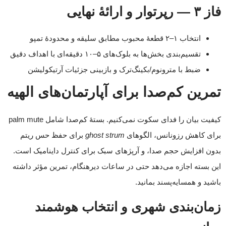
فاز ۳ — رپرتوار و ارائهٔ نهایی
انتخاب ۱–۲ قطعهٔ محبوب مطابق سلیقه و محدودهٔ تمپو
تقسیم‌بندی بخش‌ها به بلوک‌های ۵–۱۰ دقیقه‌ای با اهداف دقیق
ضبط با مترونوم/بکینگ‌ترک و بازبینی جزئیات آرتیکولیشن
تمرین کم‌صدا برای آپارتمان‌های الهیه
کیفیت بیان را فدای سکوت نمی‌کنیم. بستهٔ کم‌صدا شامل palm mute
برای کاهش رزونانس، الگوهای
ghost strum
برای حفظ حس ریتم
بدون افزایش حجم صدا، و آرپژهای سبک برای کنترل داینامیک است.
این بسته اجازه می‌دهد حتی در ساعات دیرهنگام، تمرین مؤثر داشته
باشید و همسایه‌پسند بمانید.
زمان‌بندی شهری و انتخاب هوشمند