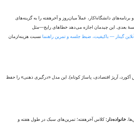
‌های دانشگاه/کار، عملاً میان‌روز و آخرهفته را به گزینه‌های
 یک جلسهٔ ۶۰ دقیقه‌ای در اوایل هفته، مرور ضبط همان روز، و سه تا پنج نوبت تمرین ۲۰–۳۰ دقیقه‌ای تا جلسهٔ بعدی. این چیدمان اجازه می‌دهد خطاهای رایج—مثل
لاین گیتار — باکیفیت، ضبط جلسه و تمرین راهنما
نسبت هزینه/زمان
استروک‌های آرام)، عصر هستهٔ اصلی (تعویض آکورد، آرپژ اقتصادی، پاساژ کوتاه). این مدل «درگیری ذهنی» را حفظ
ها.
خانواده‌دار:
کلاس آخرهفته؛ تمرین‌های سبک در طول هفته و