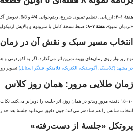
هفتهٔ ۱–۲:
ارزیابی، تنظیم تمپوی شروع، ریتم‌خوانی 4/4 و 6/8، تعویض آکورد بی‌نویز.
«نردبان تمپو».
هفتهٔ ۷–۸:
ضبط نسخهٔ کامل با مترونوم و پالایش آرتیکو
انتخاب مسیر سبک و نقش آن در زمان‌ب
نوع رپرتوار روی زمان‌های بهینه تمرین اثر می‌گذارد. اگر به آکوردزنی و
در مشهد (کلاسیک، آکوستیک، الکتریک، فلامنکو، فینگر استایل)
تصویر روشن
زمان طلایی مرور: همان روز کلاس
۱۰–۱۵ دقیقه مرورِ ویدئو در همان روز، اثر جلسه را دوبرابر می‌کند
انتخاب سانس را هم ساده‌تر می‌کند؛ چون دقیق می‌دانید جلسهٔ بعد چه زما
پروتکل «جلسهٔ از دست‌رفته»