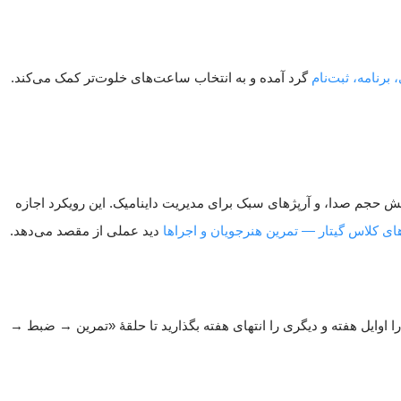
برنامه، ثبت‌نام
گرد آمده و به انتخاب ساعت‌های خلوت‌تر کمک می‌کند.
pa برای کنترل رزونانس، الگوهای ghost strum برای حفظ حس ریتم بدون افزایش حجم صدا، و آرپژهای سبک برای مدیریت داینامیک. این رویکرد اجازه
های کلاس گیتار — تمرین هنرجویان و اجراها
دید عملی از مقصد می‌دهد.
را اوایل هفته و دیگری را انتهای هفته بگذارید تا حلقهٔ «تمرین → ضبط →