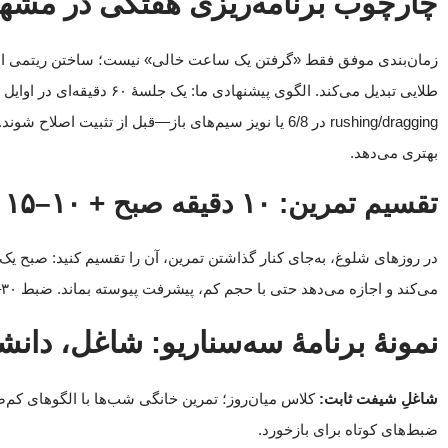
چارچوب برنامه‌ریزی هفتگی در مشهد:
زمان‌بندی موفق فقط «گرفتن یک ساعت خالی» نیست؛ ساختن ریتمی است که 
rushing/dragging در 6/8 یا نویز سیم‌های باز—قبل از تثبیت اصلاح شوند. اگر رفت‌وآمد چالش است، فرمت دورآموز با ضبط کامل جلسه در
بهتری می‌دهد.
تقسیم تمرین: ۱۰ دقیقه صبح + ۱۰–۱۵ دقیقه عصر
می‌کند و اجازه می‌دهد حتی با حجم کم، پیشرفت پیوسته بماند. ضبط ۳۰–۶۰ ثانیه‌ای شبانه، معیار شفاف برای جلسهٔ بعدی است.
نمونهٔ برنامهٔ سه‌سناریو: شاغل، دانشج
شاغلِ شیفت ثابت:
کلاس میان‌روز؛ تمرین خانگی شب‌ها با الگوهای کم‌ص
ضبط‌های کوتاه برای بازخورد.