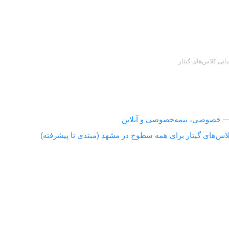
Amirashkan Gholami
مانی کلاس‌های گیتار
برنامه زمانی کلاس‌های گیتار
— خصوصی، نیمه‌خصوصی و آنلاین
مشخص است و با سنجش جایگاه فعلی،
اس‌های گیتار برای همه سطوح در مشهد (مبتدی تا پیشرفته)
مسیر ورود و ا
واقع‌بینانه.
دی درست و پایش هفتگی ضبط‌های ۳۰–۶۰ ثانیه‌ای، هر هفته یک گام واقعی جلو می‌روید.